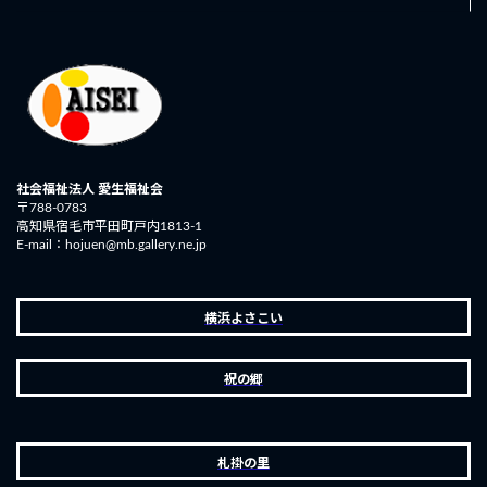
社会福祉法人 愛生福祉会
〒788-0783
高知県宿毛市平田町戸内1813-1
E-mail：hojuen@mb.gallery.ne.jp
横浜よさこい
祝の郷
札掛の里