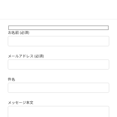
住所
〒788-0783 高知県宿毛市平田町1813-1
平日：８：３０～１８：３０
営業時間
土日：８：３０～１７：３０
お名前 (必須)
メールアドレス (必須)
件名
メッセージ本文