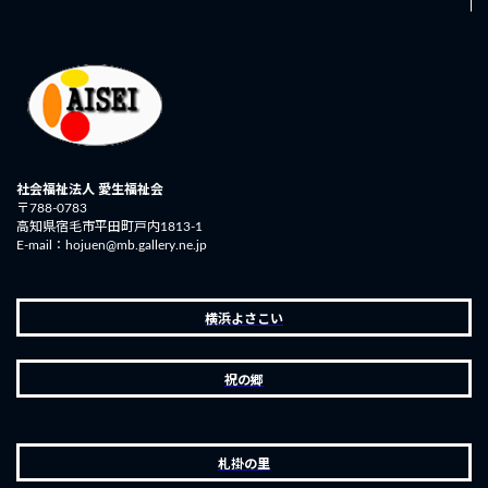
社会福祉法人 愛生福祉会
〒788-0783
高知県宿毛市平田町戸内1813-1
E-mail：hojuen@mb.gallery.ne.jp
横浜よさこい
祝の郷
札掛の里